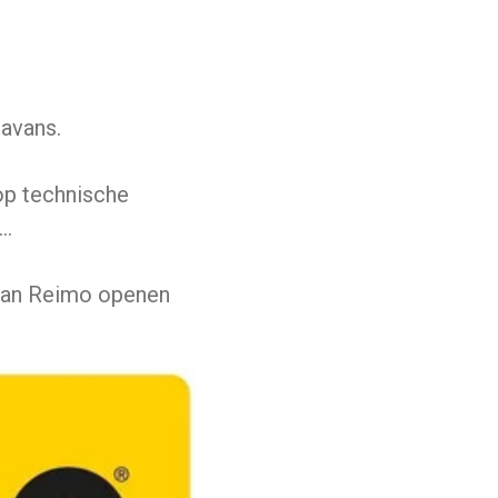
avans.
op technische
..
 van Reimo openen