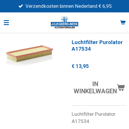
Ga
Verzendkosten binnen Nederland € 6,95
direct
naar
de
hoofdinhoud
Luchtfilter Purolator
A17534
€ 13,95
IN
WINKELWAGEN
Luchtfilter Purolator
A17534