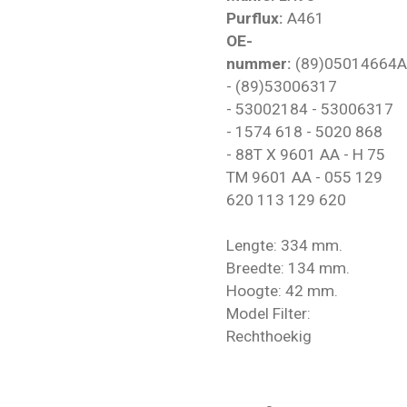
Purflux:
A461
OE-
nummer:
(89)05014664
- (89)53006317
- 53002184 - 53006317
- 1574 618 - 5020 868
- 88T X 9601 AA - H 75
TM 9601 AA - 055 129
620 113 129 620
Lengte: 334 mm.
Breedte: 134 mm.
Hoogte: 42 mm.
Model Filter:
Rechthoekig