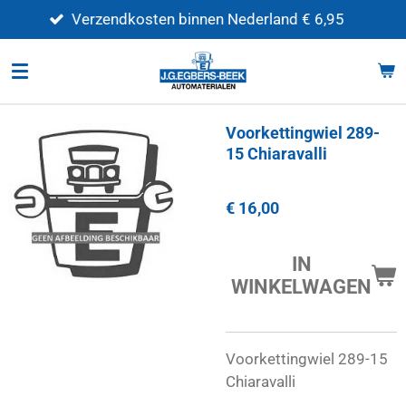
Ga
Verzendkosten binnen Nederland € 6,95
direct
naar
de
hoofdinhoud
Voorkettingwiel 289-
15 Chiaravalli
€ 16,00
IN
WINKELWAGEN
Voorkettingwiel 289-15
Chiaravalli