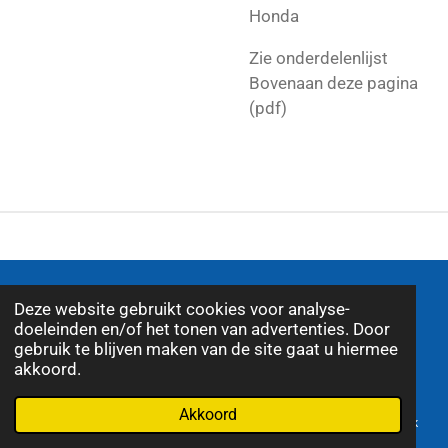
Honda
Zie onderdelenlijst
Bovenaan deze pagina
(pdf)
© 2026 J.G. Egbers Automaterialen |
Algemene
Deze website gebruikt cookies voor analyse-
voorwaarden
|
Disclamer
|
Privacy statemant
|
doeleinden en/of het tonen van advertenties. Door
Alle genoemde prijzen zijn inclusief 21% BTW
gebruik te blijven maken van de site gaat u hiermee
akkoord.
Akkoord
E-mailadres
Telefoonnummer
Kaart
Facebook