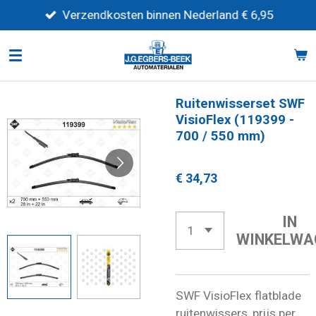
Ga
Verzendkosten binnen Nederland € 6,95
direct
naar
de
hoofdinhoud
Ruitenwisserset SWF
VisioFlex (119399 -
700 / 550 mm)
€ 34,73
IN
WINKELWA
SWF VisioFlex flatblade
ruitenwissers, prijs per