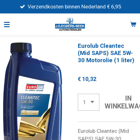
Ga
Verzendkosten binnen Nederland € 6,95
direct
naar
de
hoofdinhoud
Eurolub Cleantec
(Mid SAPS) SAE 5W-
30 Motorolie (1 liter)
€ 10,32
IN
WINKELWA
Eurolub Cleantec (Mid
SAPS) SAE 5W-30