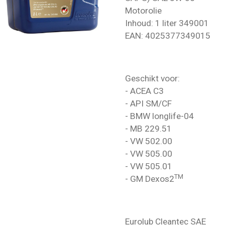
Motorolie
Inhoud: 1 liter 349001
EAN:
4025377349015
Geschikt voor:
- ACEA C3
- API SM/CF
- BMW longlife-04
- MB 229.51
- VW 502.00
- VW 505.00
- VW 505.01
TM
- GM Dexos2
Eurolub Cleantec SAE