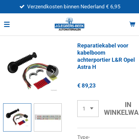
Ga
Verzendkosten binnen Nederland € 6,95
direct
naar
de
hoofdinhoud
Reparatiekabel voor
kabelboom
achterportier L&R Opel
Astra H
€ 89,23
IN
WINKELWA
Type-