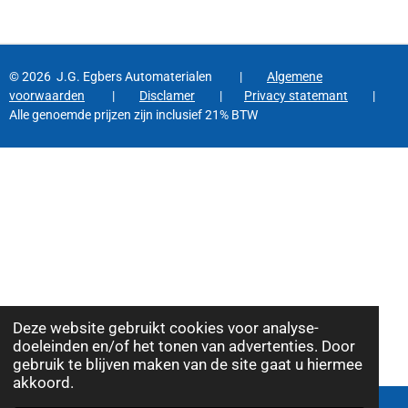
© 2026 J.G. Egbers Automaterialen |
Algemene
voorwaarden
|
Disclamer
|
Privacy statemant
|
Alle genoemde prijzen zijn inclusief 21% BTW
Deze website gebruikt cookies voor analyse-
doeleinden en/of het tonen van advertenties. Door
gebruik te blijven maken van de site gaat u hiermee
akkoord.