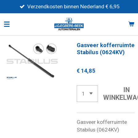
Ga
Verzendkosten binnen Nederland € 6,95
direct
naar
de
hoofdinhoud
Gasveer kofferruimte
Stabilus (0624KV)
€ 14,85
IN
WINKELWA
Gasveer kofferruimte
Stabilus (0624KV)