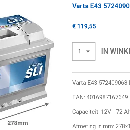
Varta E43 5724090
€ 119,55
IN WIN
Varta E43 572409068 
EAN:
4016987167649
Capaciteit: 12V - 72 
Afmeting in mm: 278x