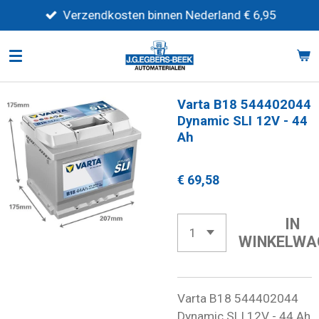
Ga
Verzendkosten binnen Nederland € 6,95
direct
naar
de
hoofdinhoud
Varta B18 544402044
Dynamic SLI 12V - 44
Ah
€ 69,58
IN
WINKELWA
Varta B18 544402044
Dynamic SLI 12V - 44 Ah