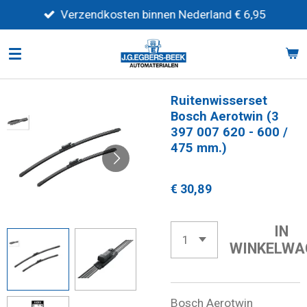
Ga
Verzendkosten binnen Nederland € 6,95
direct
naar
de
hoofdinhoud
Ruitenwisserset
Bosch Aerotwin (3
397 007 620 - 600 /
475 mm.)
€ 30,89
IN
WINKELWA
Bosch Aerotwin