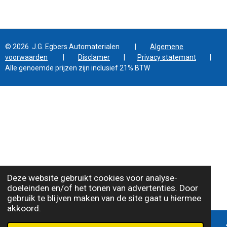
© 2026 J.G. Egbers Automaterialen |
Algemene
voorwaarden
|
Disclamer
|
Privacy statemant
|
Alle genoemde prijzen zijn inclusief 21% BTW
Deze website gebruikt cookies voor analyse-
doeleinden en/of het tonen van advertenties. Door
gebruik te blijven maken van de site gaat u hiermee
akkoord.