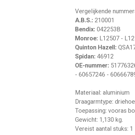
Vergelijkende nummer
A.B.S.:
210001
Bendix:
042253B
Monroe:
L12507 - L12
Quinton Hazell:
QSA1
Spidan:
46912
OE-nummer:
51776326
- 60657246 - 6066678
Materiaal: aluminium
Draagarmtype: drieho
Toepassing: vooras bo
Gewicht: 1,130 kg.
Vereist aantal stuks: 1