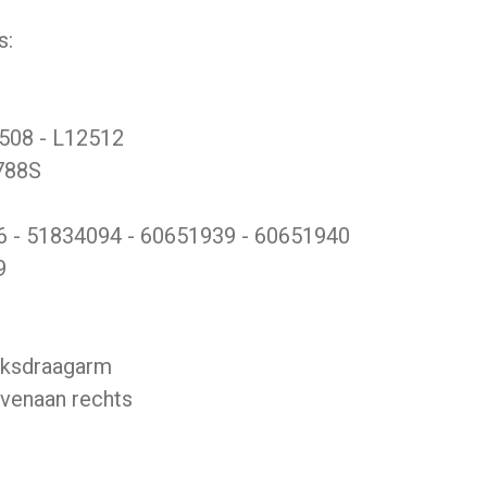
s:
508 - L12512
788S
 - 51834094 - 60651939 - 60651940
9
eksdraagarm
venaan rechts