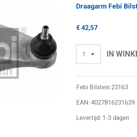
Draagarm Febi Bils
€ 42,57
IN WIN
Febi Bilstein 23163
EAN:
4027816231639
Levertijd: 1-3 dagen