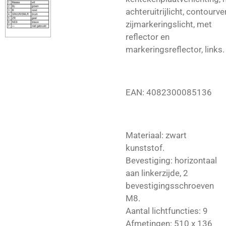
achteruitrijlicht,
contourver
zijmarkeringslicht,
met
reflector en
markeringsreflector,
links.
EAN: 4082300085136
Materiaal: zwart
kunststof.
Bevestiging: horizontaal
aan linkerzijde, 2
bevestigingsschroeven
M8.
Aantal lichtfuncties: 9
Afmetingen: 510 x 136