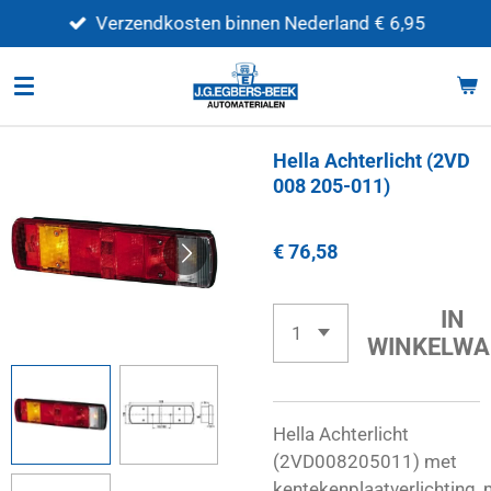
Ga
Verzendkosten binnen Nederland € 6,95
direct
naar
de
hoofdinhoud
Hella Achterlicht (2VD
008 205-011)
€ 76,58
IN
WINKELWA
Hella Achterlicht
(2VD008205011)
met
kentekenplaatverlichting,