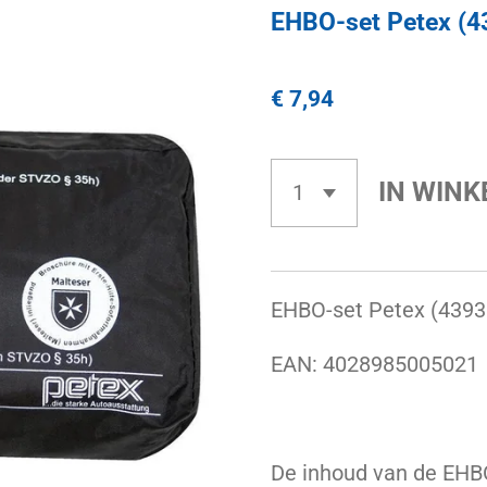
EHBO-set Petex (4
€ 7,94
IN WIN
EHBO-set Petex (439
EAN:
4028985005021
De inhoud van de EHB