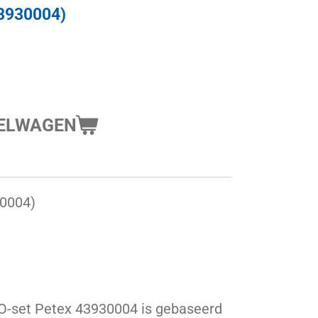
3930004)
KELWAGEN
30004)
O-set Petex 43930004 is gebaseerd