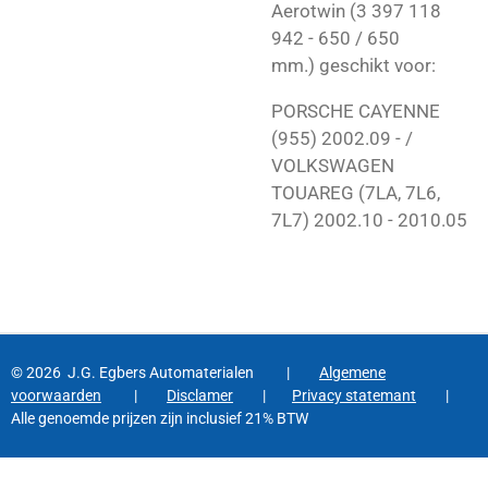
Aerotwin (3 397 118
942 - 650 / 650
mm.) geschikt voor:
PORSCHE CAYENNE
(955) 2002.09 - /
VOLKSWAGEN
TOUAREG (7LA, 7L6,
7L7) 2002.10 - 2010.05
© 2026 J.G. Egbers Automaterialen |
Algemene
voorwaarden
|
Disclamer
|
Privacy statemant
|
Alle genoemde prijzen zijn inclusief 21% BTW