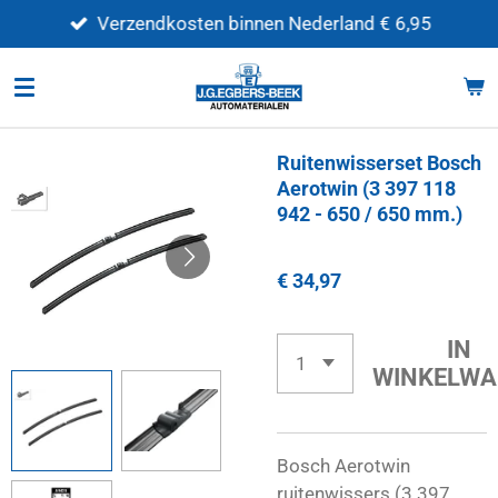
Ga
Verzendkosten binnen Nederland € 6,95
direct
naar
de
hoofdinhoud
Ruitenwisserset Bosch
Aerotwin (3 397 118
942 - 650 / 650 mm.)
€ 34,97
IN
WINKELWA
Bosch Aerotwin
ruitenwissers (3 397