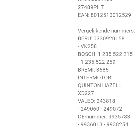
27489PHT
EAN: 8012510012529
Vergelijkende nummers:
BERU: 0330920158
- VK258
BOSCH: 1 235 522 215
- 1 235 522 259
BREMI: 8685
INTERMOTOR:
QUINTON HAZELL:
XD227
VALEO: 243818
- 249060 - 249072
OE-nummer: 9935783
- 9936013 - 9938254