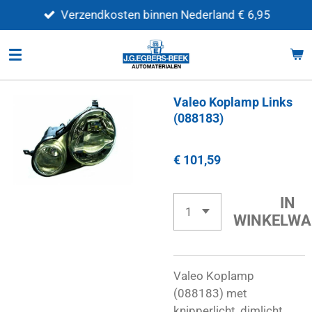
Ga
Verzendkosten binnen Nederland € 6,95
direct
naar
de
hoofdinhoud
Valeo Koplamp Links
(088183)
€ 101,59
IN
WINKELWA
Valeo Koplamp
(088183) met
knipperlicht, dimlicht,