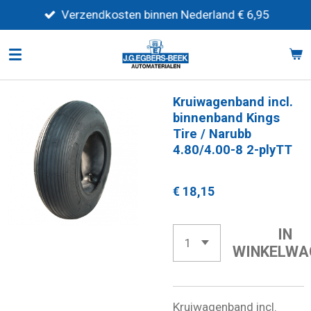
Ga
Verzendkosten binnen Nederland € 6,95
direct
naar
de
hoofdinhoud
Kruiwagenband incl.
binnenband Kings
Tire / Narubb
4.80/4.00-8 2-plyTT
€ 18,15
IN
WINKELWA
Kruiwagenband incl.