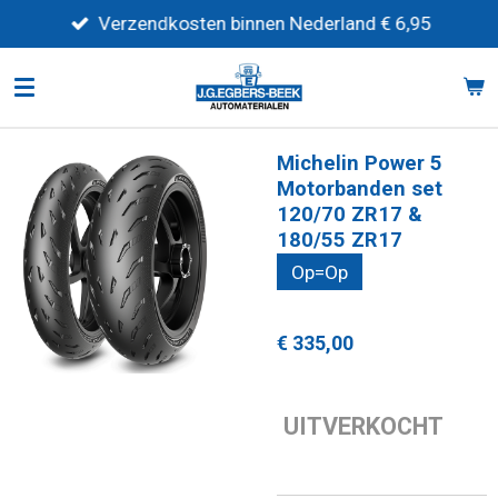
Ga
Verzendkosten binnen Nederland € 6,95
direct
naar
de
hoofdinhoud
Michelin Power 5
Motorbanden set
120/70 ZR17 &
180/55 ZR17
Op=Op
€ 335,00
UITVERKOCHT