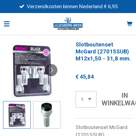
Ga
Verzendkosten binnen Nederland € 6,95
direct
naar
de
hoofdinhoud
Slotboutenset
McGard (27015SUB)
M12x1,50 - 31,8 mm.
€ 45,84
IN
WINKELWA
Slotboutenset McGard
(27015SUB)