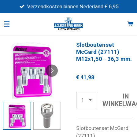
Ga
Verzendkosten binnen Nederland € 6,95
direct
naar
de
hoofdinhoud
Slotboutenset
McGard (27111)
M12x1,50 - 36,3 mm.
€ 41,98
IN
WINKELWA
Slotboutenset McGard
(27111)