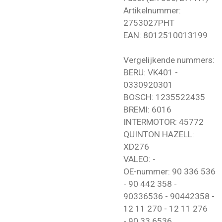
Artikelnummer:
2753027PHT
EAN: 8012510013199
Vergelijkende nummers:
BERU: VK401 -
0330920301
BOSCH: 1235522435
BREMI: 6016
INTERMOTOR: 45772
QUINTON HAZELL:
XD276
VALEO: -
OE-nummer: 90 336 536
- 90 442 358 -
90336536 - 90442358 -
12 11 270 - 12 11 276
- 90 33 6536