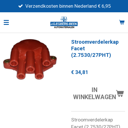
Ga
Verzendkosten binnen Nederland € 6,95
direct
naar
de
hoofdinhoud
Stroomverdelerkap
Facet
(2.7530/27PHT)
€ 34,81
IN
WINKELWAGEN
Stroomverdelerkap
Facet (2.7530/27PHT)