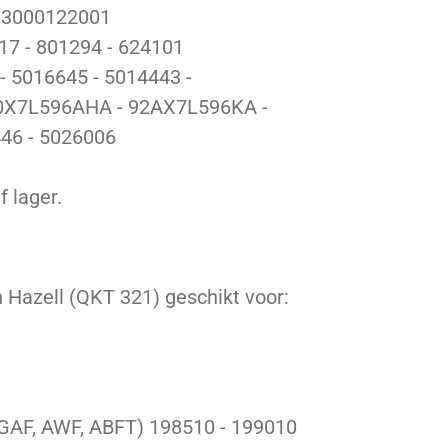
 3000122001
17 - 801294 - 624101
 5016645 - 5014443 -
0X7L596AHA - 92AX7L596KA -
46 - 5026006
f lager.
 Hazell (QKT 321) geschikt voor:
GAF, AWF, ABFT)
198510 - 199010