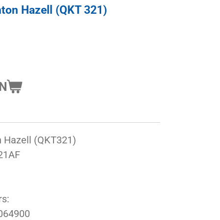
ton Hazell (QKT 321)
EN
n Hazell (QKT321)
21AF
s:
2064900