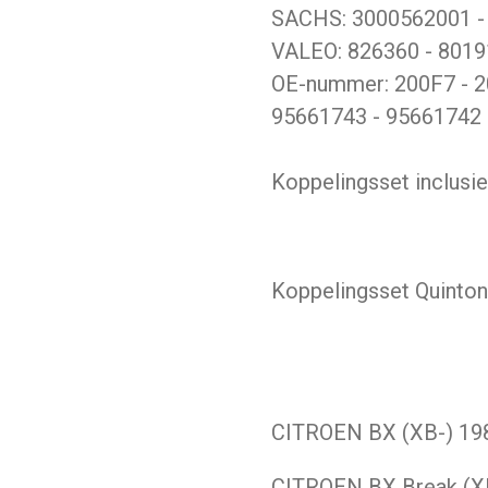
SACHS: 3000562001 -
VALEO: 826360 - 8019
OE-nummer: 200F7 - 2
95661743 - 95661742
Koppelingsset inclusief
Koppelingsset Quinton
CITROEN
BX (XB-)
19
CITROEN
BX Break (X