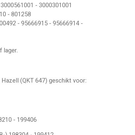
 3000561001 - 3000301001
10 - 801258
00492 - 95666915 - 95666914 -
 lager.
 Hazell (QKT 647) geschikt voor:
8210 - 199406
B-)
198304 - 199412