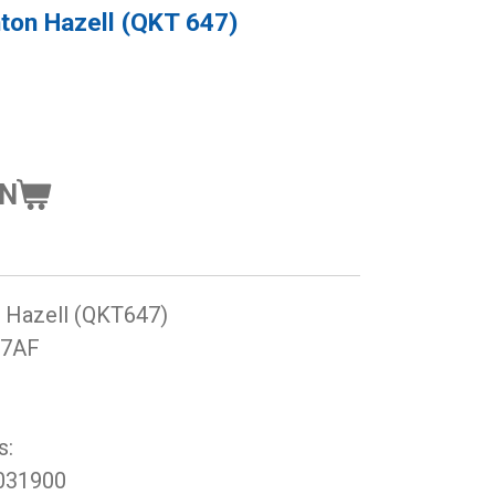
ton Hazell (QKT 647)
EN
n Hazell (QKT647)
47AF
s:
0031900