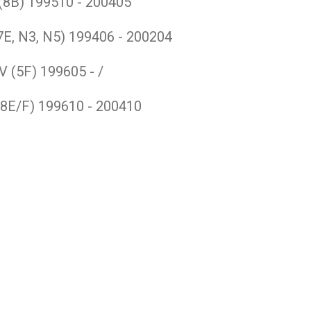
 (8B)
199510 - 200405
7E, N3, N5)
199406 - 200204
 (5F)
199605 - /
(8E/F)
199610 - 200410