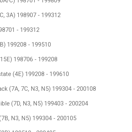
20A/C)
198701 - 199809
3C, 3A)
198907 - 199312
98701 - 199312
4B)
199208 - 199510
(15E)
198706 - 199208
state (4E)
199208 - 199610
ck (7A, 7C, N3, N5)
199304 - 200108
ible (7D, N3, N5)
199403 - 200204
(7B, N3, N5)
199304 - 200105