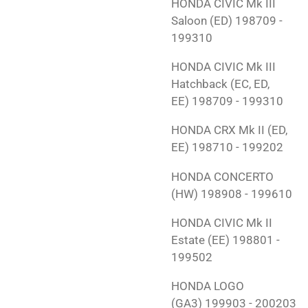
HONDA
CIVIC Mk III
Saloon (ED)
198709 -
199310
HONDA
CIVIC Mk III
Hatchback (EC, ED,
EE)
198709 - 199310
HONDA
CRX Mk II (ED,
EE)
198710 - 199202
HONDA
CONCERTO
(HW)
198908 - 199610
HONDA
CIVIC Mk II
Estate (EE)
198801 -
199502
HONDA
LOGO
(GA3)
199903 - 200203