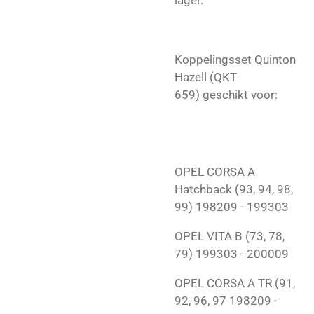
lager.
Koppelingsset Quinton
Hazell (QKT
659) geschikt voor:
OPEL
CORSA A
Hatchback (93, 94, 98,
99)
198209 - 199303
OPEL
VITA B (73, 78,
79)
199303 - 200009
OPEL
CORSA A TR (91,
92, 96, 97
198209 -