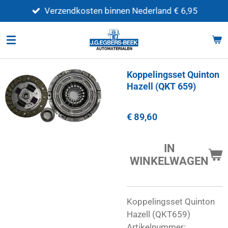
Ga
Verzendkosten binnen Nederland € 6,95
direct
naar
de
hoofdinhoud
Koppelingsset Quinton
Hazell (QKT 659)
€ 89,60
IN
WINKELWAGEN
Koppelingsset Quinton
Hazell (QKT659)
Artikelnummer: