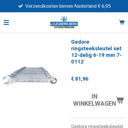
Ga
Verzendkosten binnen Nederland € 6,95
direct
naar
de
hoofdinhoud
Gedore
ringsteeksleutel set
12-delig 6-19 mm 7-
0112
€ 81,96
IN
WINKELWAGEN
Gedore ringsteeksleutel