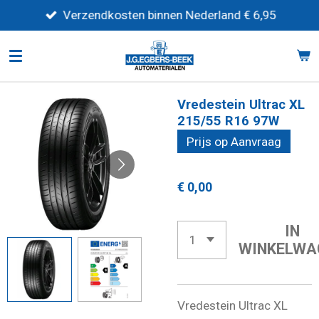
Ga
Verzendkosten binnen Nederland € 6,95
direct
naar
de
hoofdinhoud
Vredestein Ultrac XL
215/55 R16 97W
Prijs op Aanvraag
€ 0,00
IN
WINKELWA
Vredestein Ultrac XL