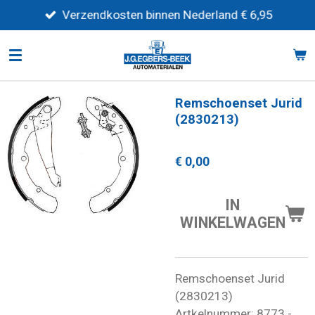
Ga
Verzendkosten binnen Nederland € 6,95
direct
naar
de
hoofdinhoud
Remschoenset Jurid
(2830213)
€ 0,00
IN
WINKELWAGEN
Remschoenset Jurid
(2830213)
Artkelnummer: 8773 -