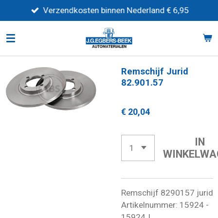
Ga
Verzendkosten binnen Nederland € 6,95
direct
naar
de
hoofdinhoud
Remschijf Jurid
82.901.57
€ 20,04
IN
WINKELWA
Remschijf 8290157 jurid
Artikelnummer: 15924 -
15924J