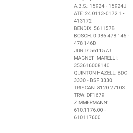
A.B.S.: 15924 - 15924J
ATE: 24.0113-0172.1 -
413172
BENDIX: 561157B
BOSCH: 0 986 478 146 -
478 146D
JURID: 561157J
MAGNETI MARELLI:
353616008140
QUINTON HAZELL: BDC
3330 - BSF 3330
TRISCAN: 8120 27103
TRW: DF1679
ZIMMERMANN:
610.1176.00 -
610117600