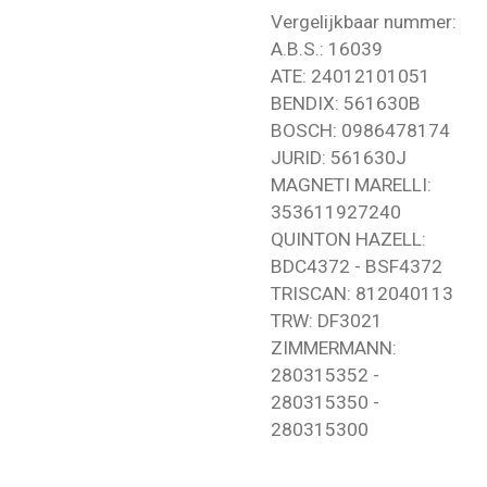
Vergelijkbaar nummer:
A.B.S.: 16039
ATE: 24012101051
BENDIX: 561630B
BOSCH: 0986478174
JURID: 561630J
MAGNETI MARELLI:
353611927240
QUINTON HAZELL:
BDC4372 - BSF4372
TRISCAN: 812040113
TRW: DF3021
ZIMMERMANN:
280315352 -
280315350 -
280315300