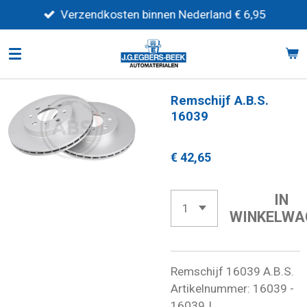
Ga
Verzendkosten binnen Nederland € 6,95
direct
naar
de
hoofdinhoud
Remschijf A.B.S.
16039
€ 42,65
IN
WINKELWA
Remschijf 16039 A.B.S.
Artikelnummer: 16039 -
16039J