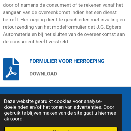
door of namens de consument of te rekenen vanaf het
aangaan van de overeenkomst indien het een dienst
betreft. Herroeping dient te geschieden met invulling en
retourzending van het modelformulier dat J.G. Egbers
Automaterialen bij het sluiten van de overeenkomst aan
de consument heeft verstrekt.
FORMULIER VOOR HERROEPING
DOWNLOAD
© 2026 J.G. Egbers Automaterialen |
Algemene
Deze website gebruikt cookies voor analyse-
voorwaarden
|
Disclamer
|
Privacy statemant
|
doeleinden en/of het tonen van advertenties. Door
Alle genoemde prijzen zijn inclusief 21% BTW
gebruik te blijven maken van de site gaat u hiermee
akkoord.