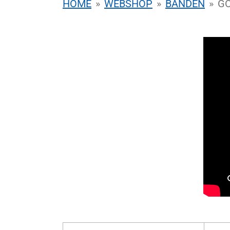
HOME
»
WEBSHOP
»
BANDEN
»
GO