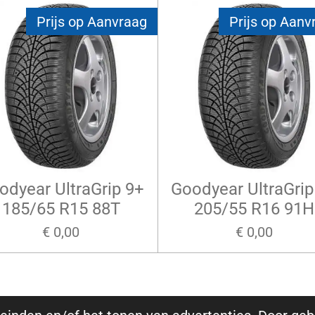
Prijs op Aanvraag
Prijs op Aanv
odyear UltraGrip 9+
Goodyear UltraGrip
185/65 R15 88T
205/55 R16 91H
€ 0,00
€ 0,00