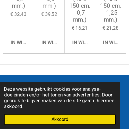
mm.)
mm.)
150 cm.
150 cm.
-0,7
-1,25
€ 32,43
€ 39,52
mm.)
mm.)
€ 16,21
€ 21,28
IN WINKELWAGEN
IN WINKELWAGEN
IN WINKELWAGEN
IN WINKE
© 2026 J.G. Egbers Automaterialen |
Algemene
Deze website gebruikt cookies voor analyse-
voorwaarden
|
Disclamer
|
Privacy statemant
|
doeleinden en/of het tonen van advertenties. Door
Alle genoemde prijzen zijn inclusief 21% BTW
gebruik te blijven maken van de site gaat u hiermee
akkoord.
Akkoord
E-mailadres
Telefoonnummer
Kaart
Facebook