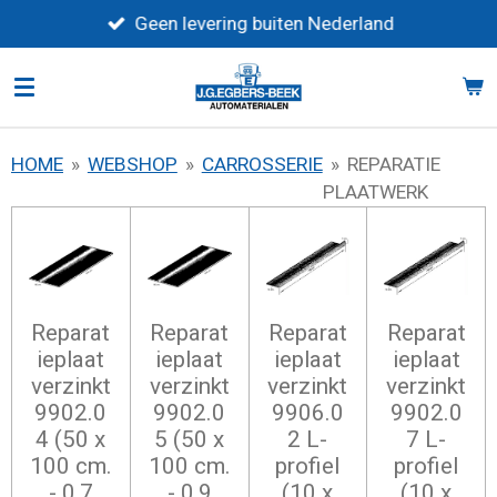
Ga
Geen levering buiten Nederland
direct
naar
de
hoofdinhoud
HOME
»
WEBSHOP
»
CARROSSERIE
»
REPARATIE
PLAATWERK
Reparat
Reparat
Reparat
Reparat
ieplaat
ieplaat
ieplaat
ieplaat
verzinkt
verzinkt
verzinkt
verzinkt
9902.0
9902.0
9906.0
9902.0
4 (50 x
5 (50 x
2 L-
7 L-
100 cm.
100 cm.
profiel
profiel
- 0,7
- 0,9
(10 x
(10 x