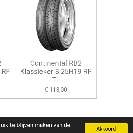
2
Continental RB2
 RF
Klassieker 3.25H19 RF
TL
€ 113,00
uik te blijven maken van de
Akkoord
e genoemde prijzen zijn inclusief 21% BTW