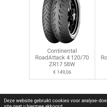
Continental
RoadAttack 4 120/70
Ro
ZR17 58W
€ 149,06
Deze website gebruikt cookies voor analyse-doel
© 2026 J.G. Egbers Automaterialen |
Algem
site gaat u hiermee akkoord.