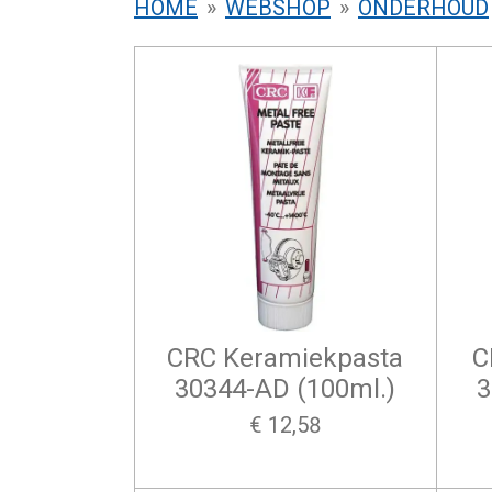
HOME
»
WEBSHOP
»
ONDERHOUD
CRC Keramiekpasta
C
30344-AD (100ml.)
3
€ 12,58