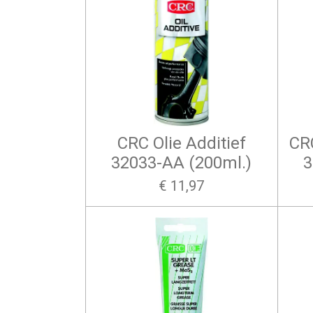
CRC Olie Additief
CRC
32033-AA (200ml.)
3
€ 11,97