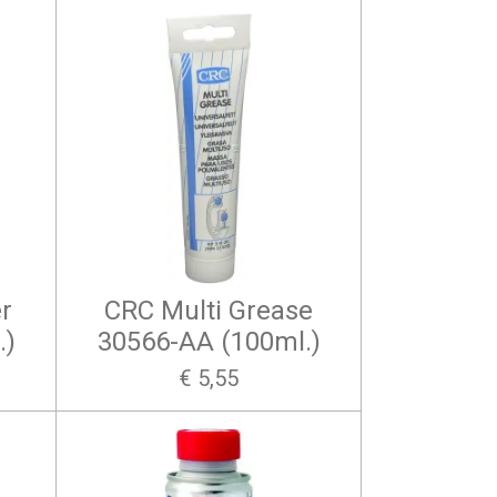
r
CRC Multi Grease
.)
30566-AA (100ml.)
€ 5,55