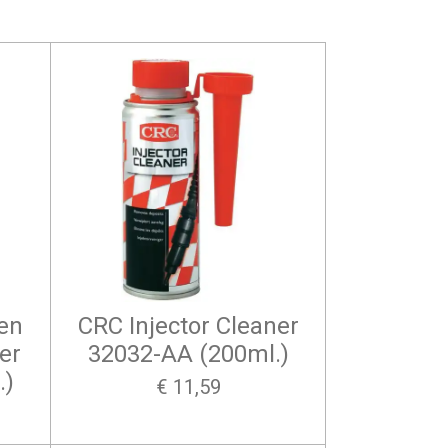
en
CRC Injector Cleaner
er
32032-AA (200ml.)
.)
€ 11,59