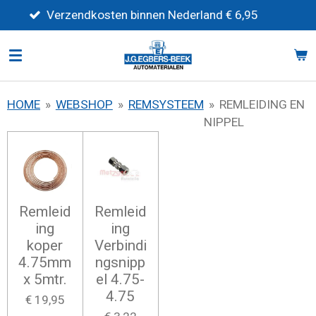
Ga
erzendkosten binnen Nederland € 6,95
direct
naar
de
hoofdinhoud
HOME
»
WEBSHOP
»
REMSYSTEEM
»
REMLEIDING EN
NIPPEL
Remleid
Remleid
ing
ing
koper
Verbindi
4.75mm
ngsnipp
x 5mtr.
el 4.75-
4.75
€ 19,95