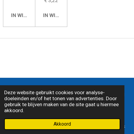
€ 3,22
IN WINKELWAGEN
IN WINKELWAGEN
© 2026 J.G. Egbers Automaterialen |
Algemene
Deze website gebruikt cookies voor analyse-
voorwaarden
|
Disclamer
|
Privacy statemant
|
doeleinden en/of het tonen van advertenties. Door
Alle genoemde prijzen zijn inclusief 21% BTW
gebruik te blijven maken van de site gaat u hiermee
akkoord.
Akkoord
E-mailadres
Telefoonnummer
Kaart
Facebook