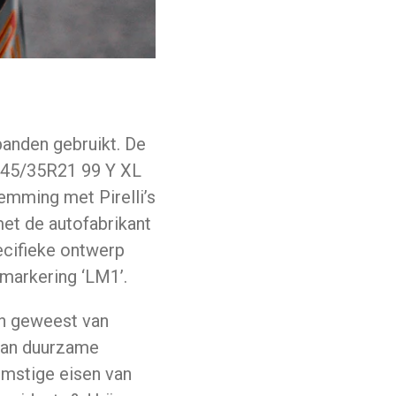
-banden gebruikt. De
 245/35R21 99 Y XL
emming met Pirelli’s
met de autofabrikant
ecifieke ontwerp
 markering ‘LM1’.
rn geweest van
 van duurzame
omstige eisen van