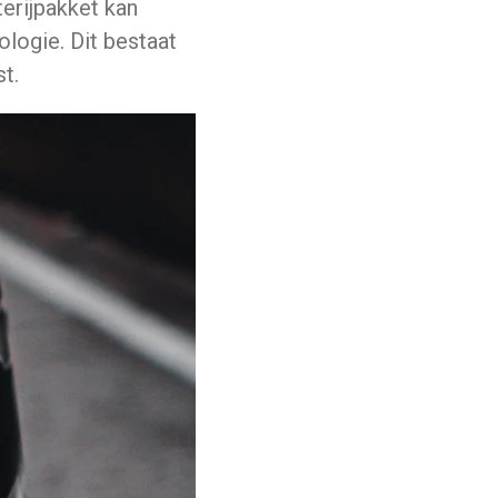
terijpakket kan
logie. Dit bestaat
t.