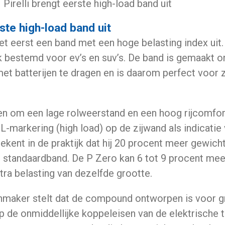
Pirelli brengt eerste high-load band uit
rste high-load band uit
het eerst een band met een hoge belasting index uit.
k bestemd voor ev’s en suv’s. De band is gemaakt 
et batterijen te dragen en is daarom perfect voor
en om een lage rolweerstand en een hoog rijcomfort
-markering (high load) op de zijwand als indicatie 
tekent in de praktijk dat hij 20 procent meer gewich
n standaardband. De P Zero kan 6 tot 9 procent me
ra belasting van dezelfde grootte.
nmaker
stelt dat de compound ontworpen is voor g
p de onmiddellijke koppeleisen van de elektrische t