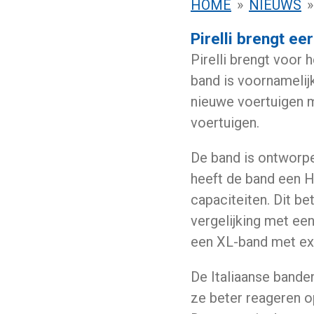
HOME
»
NIEUWS
»
Pirelli brengt ee
Pirelli brengt voor 
band is voornamelij
nieuwe voertuigen m
voertuigen.
De band
is ontworp
heeft de band een HL
capaciteiten. Dit be
vergelijking met ee
een XL-band met ext
De Italiaanse
bande
ze beter reageren o