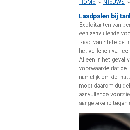
HOME
»
NIEUWS
»
Laadpalen bij ta
Exploitanten van be
een aanvullende voor
Raad van State de m
het verlenen van ee
Alleen in het geval 
voorwaarde dat de l
namelijk om de instal
moet daarom duideli
aanvullende voorzie
aangetekend tegen d