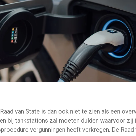
Raad van State is dan ook niet te zien als een over
en bij tankstations zal moeten dulden waarvoor zij 
procedure vergunningen heeft verkregen. De Raad 