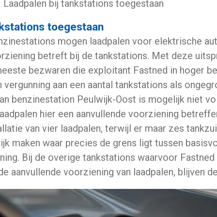
Laadpalen bij tankstations toegestaan
nkstations toegestaan
nzinestations mogen laadpalen voor elektrische auto
ziening betreft bij de tankstations. Met deze uitsp
eeste bezwaren die exploitant Fastned in hoger be
n vergunning aan een aantal tankstations als ongegr
van benzinestation Peulwijk-Oost is mogelijk niet v
aadpalen hier een aanvullende voorziening betreffen
latie van vier laadpalen, terwijl er maar zes tankzui
jk maken waar precies de grens ligt tussen basisv
ning. Bij de overige tankstations waarvoor Fastne
e aanvullende voorziening van laadpalen, blijven d