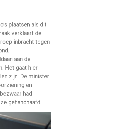
’s plaatsen als dit
raak verklaart de
roep inbracht tegen
ond.
oldaan aan de
. Het gaat hier
len zijn. De minister
oorziening en
d bezwaar had
eze gehandhaafd.