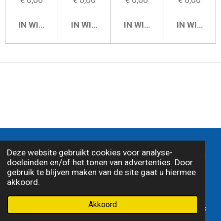
IN WINKELWAGEN
IN WINKELWAGEN
IN WINKELWAGEN
IN WINKE
© 2026 J.G. Egbers Automaterialen |
Algemene
Deze website gebruikt cookies voor analyse-
voorwaarden
|
Disclamer
|
Privacy statemant
|
doeleinden en/of het tonen van advertenties. Door
Alle genoemde prijzen zijn inclusief 21% BTW
gebruik te blijven maken van de site gaat u hiermee
akkoord.
Akkoord
E-mailadres
Telefoonnummer
Kaart
Facebook