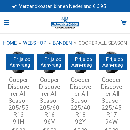
Ga
erzendkosten binnen Nederland € 6,95
direct
naar
de
hoofdinhoud
HOME
»
WEBSHOP
»
BANDEN
»
COOPER ALL SEASON
Prijs op
Prijs op
Prijs op
Prijs op
Aanvraag
Aanvraag
Aanvraag
Aanvraag
Cooper
Cooper
Cooper
Cooper
Discove
Discove
Discove
Discove
rer All
rer All
rer All
rer All
Season
Season
Season
Season
205/55
205/60
225/40
225/45
R16
R16
R18
R17
91H
96V
92Y
94W
€ 0,00
€ 0,00
€ 0,00
€ 0,00